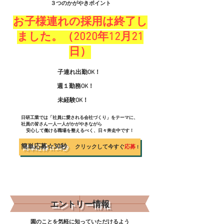
​３つのかがやきポイント
お子様連れの採用は終了し
ました。（2020年12月21
日）
​子連れ出勤OK！
週１勤務OK！
未経験OK！
​日研工業では「社員に愛される会社づくり」をテーマに、
社員の皆さん一人一人がかがやきながら
安心して働ける職場を整えるべく、日々奔走中です
​！
​簡単応募☆30秒
クリックして今すぐ
応募
！
​エントリー情報
​園のことを気軽に知っていただけるよう