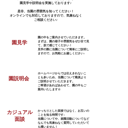
園見学や説明会を実施しております♪
是非、当園の雰囲気を知ってください！
​オンラインでも対応しておりますので、気兼ねなく
ご相談ください♪
​園の中をご案内させていただきます。
まずは、園の様子や雰囲気を​ぜひ目で見
​園見学
て、肌で感じてください！
見学の際に当園について簡単にご説明し
ますので、お気軽にお越しください♪
​ホームページからでは伝えきれないこ
とも多いため、当園について職員より
​園
説明会
ご説明させていただきます。
ご希望があればあわせて、園の中もご
案内いたします☆
​かっちりとした面接ではなく、お互いの
​カジュアル
ことを知る時間です♪
​面談
当園についてや、就職活動についてなど
なんでも気兼ねなく質問していただいて
も構いません！