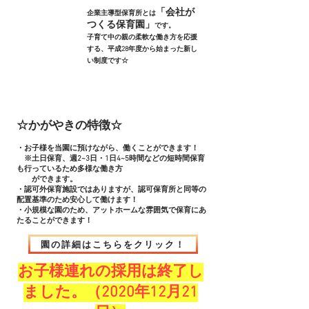
「会社が
企業主導型保育所とは​
つくる保育園」
です。
子育て中の親の柔軟な働き方を応援
する、
平成28年度から始まった新し
い制度です☆
☆かがやきの特徴☆
・お子様を当園に預けながら、働くことができます！
※土日保育、週2~3日・1日4~5時間などの短時間保育
も行っているため多様な働き方
ができます。
・認可外保育施設ではありますが、認可保育所と同等の
配置基準のため安心して働けます！
・小規模な園のため、アットホームな雰囲気で保育にあ
たることができます！
園の詳細はこちらをクリック！
お子様連れの採用は終了し
ました。（2020年12月21