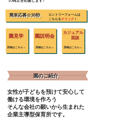
の両立を応援します♪
​簡単応募☆30秒
エントリーフォームは
こちらを
クリック
！
カジュアル
​園見学
​園説明会
​面談
詳細はこちら→
詳細はこちら→
詳細はこちら→
​園のご紹介
女性が子どもを預けて安心して
働ける環境を作ろう
そんな会社の願いから生まれた
企業主導型保育所です。