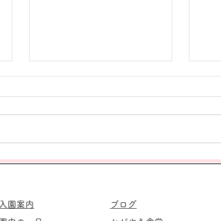
みなさん夏祭りにお越し下さ
20
りありがとうございました！
す！
入園案内
ブログ