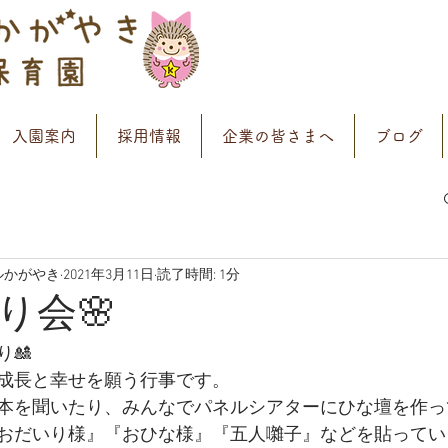
入園案内
採用情報
企業の皆さまへ
ブログ
ルかがやき
2021年3月11日
読了時間: 1分
り会🌸
🎎
成長と幸せを願う行事です。
本を聞いたり、みんなでパネルシアターにひな壇を作っ
おだいり様』『おひな様』『五人囃子』などを貼ってい